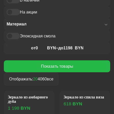
В наличии
По новизне
По увеличению цены
На акции
По уменьшению цены
Материал
Эпоксидная смола
Амбарный дуб
Массив вяза
от
BYN
до
BYN
Массив ясеня
Показать товары
Отображать:
20
40
60
все
Зеркало из амбарного
Зеркало из спила вяза
дуба
618
BYN
1 198
BYN