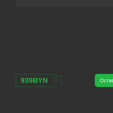
939
BYN
Остав