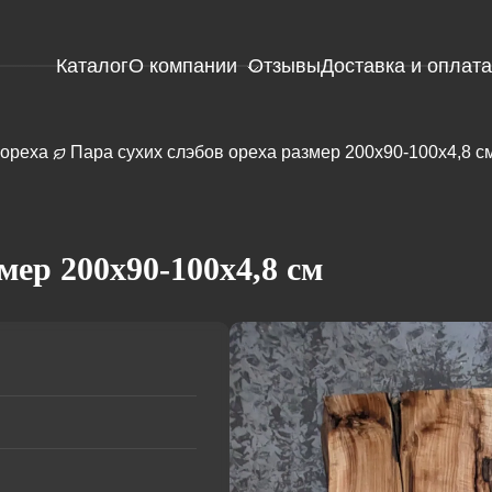
Каталог
О компании
Отзывы
Доставка и оплата
ореха
Пара сухих слэбов ореха размер 200х90-100х4,8 с
Э
(к
ст
б
Э
мер 200х90-100х4,8 см
Плетеный
(к
забор из
ст
орешника
го
Слэбы
(плетень)
Э
Спилы
Плетеный
(к
Доска
есина
Плетение
Эрклез
забор из
ст
Амбарная
лозы
зе
доска
(ивняка)
Э
(брус)
Плетеные
(к
корзины
ст
из лозы
п