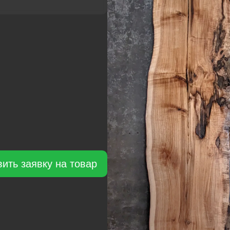
Э
(к
ст
те
зе
ить заявку на товар