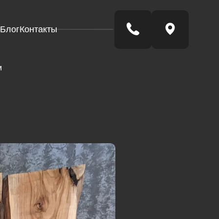
Блог
Контакты
м
рклез
амень из
екла)
елый.
рклез
амень из
екла)
лубой.
рклез
амень из
Готовые
Стол-
екла)
река
изделия
леный.
рклез
амень из
екла)
розрачный.