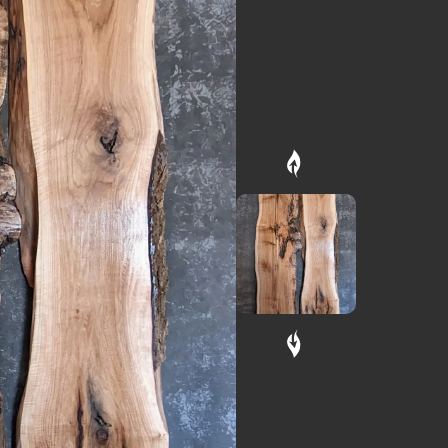
рклез
амень из
екла)
мно-
леный.