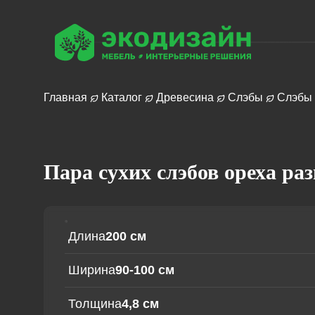
Главная
Каталог
Древесина
Слэбы
Слэбы 
Журнальный
Пара сухих слэбов ореха раз
столик
Часы
Обеденный
стол
Мебель
Зеркало
Длина
200 см
из
Древ
Столешница
массива
Стол-река
Ширина
90-100 см
Барная стойка
Сервировочная
доска
Толщина
4,8 см
Рабочий стол