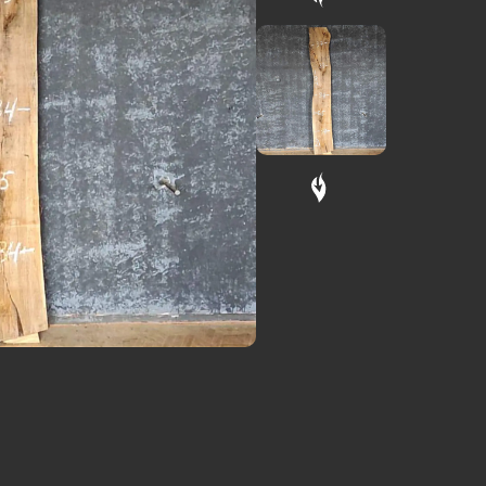
рклез
амень из
екла)
мно-
леный.