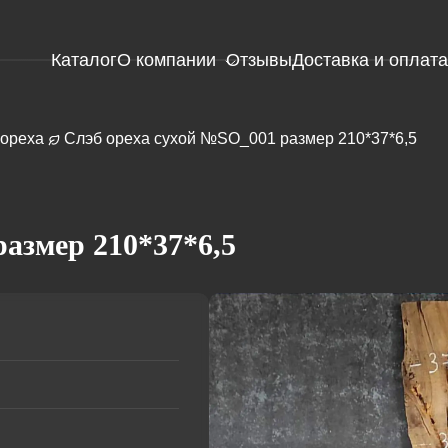
Каталог
О компании
Отзывы
Доставка и оплата
ореха
Слэб ореха сухой №SO_001 размер 210*37*6,5
Э
(к
ст
б
Э
азмер 210*37*6,5
Плетеный
(к
забор из
ст
орешника
го
Слэбы
(плетень)
Э
Спилы
Плетеный
(к
Доска
есина
Плетение
Эрклез
забор из
ст
Амбарная
лозы
зе
доска
(ивняка)
Э
(брус)
Плетеные
(к
корзины
ст
из лозы
п