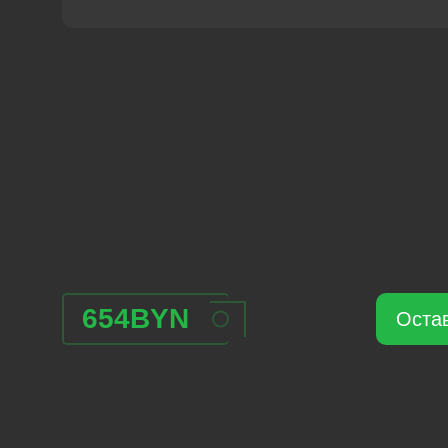
654
BYN
Остав