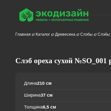
Главная
Каталог
Древесина
Слэбы
Слэбы 
Журнальный
Слэб ореха сухой №SO_001 р
столик
Часы
Обеденный
стол
Мебель
Зеркало
Длина
210 см
из
Древ
Столешница
массива
Стол-река
Ширина
37 см
Барная стойка
Сервировочная
доска
Толщина
6,5 см
Рабочий стол