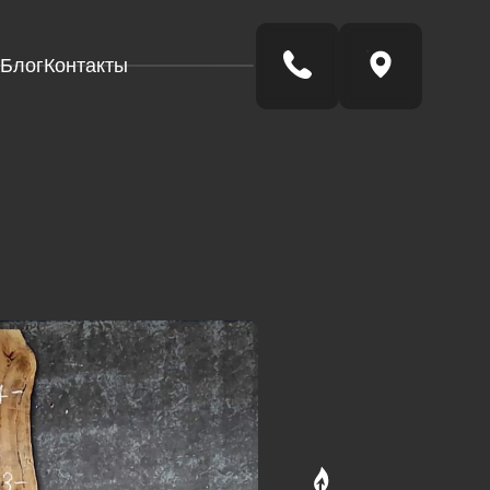
Блог
Контакты
рклез
амень из
екла)
елый.
рклез
амень из
екла)
лубой.
рклез
амень из
Готовые
Стол-
екла)
река
изделия
леный.
рклез
амень из
екла)
розрачный.