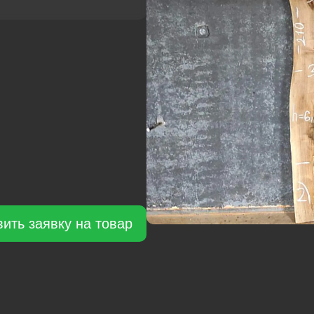
Э
(к
ст
те
зе
ить заявку на товар